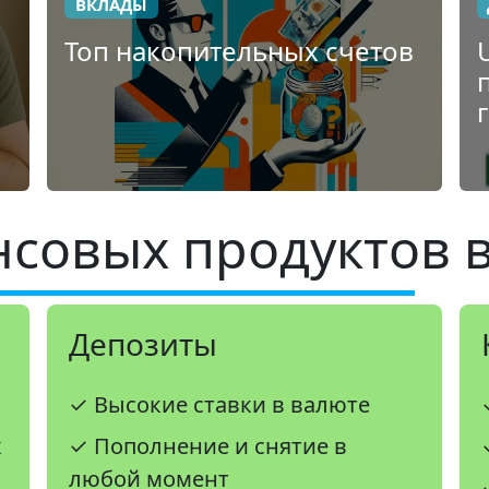
ВКЛАДЫ
Топ накопительных счетов
совых продуктов в
Депозиты
✓ Высокие ставки в валюте
х
✓ Пополнение и снятие в
любой момент