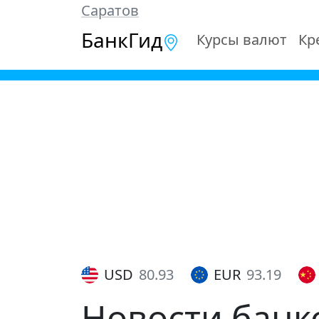
Саратов
БанкГид
Курсы валют
Кр
USD
80.93
EUR
93.19
Новости банк